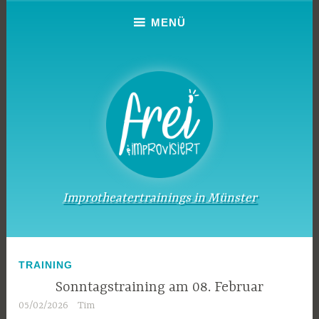
Zum
MENÜ
Inhalt
springen
Improtheatertrainings in Münster
TRAINING
Sonntagstraining am 08. Februar
05/02/2026
Tim