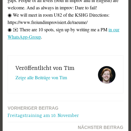
gaps. People of all levels (both in improv and in English) are
welcome. And as always in improv: Dare to fail!
◉ We will meet in room U82 of the KSHG Directions:
https://www.freiundimprovisiert.de/raeume/
◉ ✉️ There are 10 spots, sign up by writing me a PM
in our
WhatsApp-Group
.
Veröffentlicht von
Tim
Zeige alle Beiträge von Tim
VORHERIGER BEITRAG
Beitragsnavigation
Freitagstraining am 10. November
NÄCHSTER BEITRAG