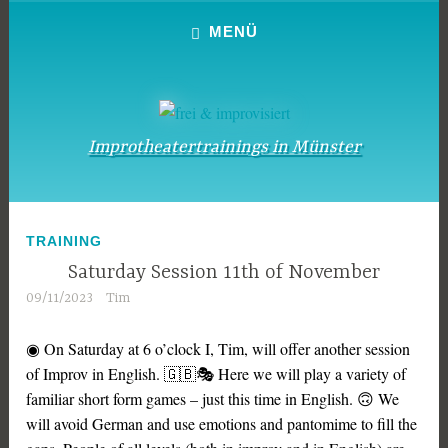
Zum
MENÜ
Inhalt
springen
Improtheatertrainings in Münster
TRAINING
Saturday Session 11th of November
09/11/2023
Tim
◉ On Saturday at 6 o’clock I, Tim, will offer another session
of Improv in English. 🇬🇧🎭 Here we will play a variety of
familiar short form games – just this time in English. 🙃 We
will avoid German and use emotions and pantomime to fill the