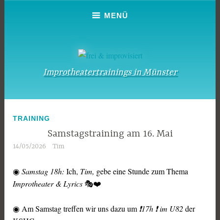
Zum
MENÜ
Inhalt
springen
Improtheatertrainings in Münster
TRAINING
Samstagstraining am 16. Mai
14/05/2026
Tim
◉
Samstag 18h:
Ich,
Tim,
gebe eine Stunde zum Thema
Improtheater & Lyrics
🎭❤️
◉ Am Samstag treffen wir uns dazu um
❗17h ❗ im U82
der