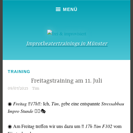
Zum
MENÜ
Inhalt
springen
Improtheatertrainings in Münster
TRAINING
Freitagstraining am 11. Juli
09/07/2025
Tim
◉
Freitag ‼️17h‼️:
Ich,
Tim
, gebe eine entspannte
Stressabbau
Impro Stunde
😮‍💨🎭
◉ Am Freitag treffen wir uns dazu um ‼️
17h ‼️im F102
vom