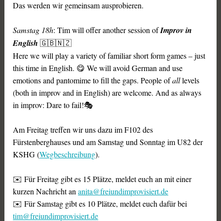
Das werden wir gemeinsam ausprobieren.
Samstag 18h
: Tim will offer another session of
Improv in
English
🇬🇧🇳🇿
Here we will play a variety of familiar short form games – just
this time in English. 😋 We will avoid German and use
emotions and pantomime to fill the gaps. People of
all
levels
(both in improv and in English) are welcome. And as always
in improv: Dare to fail!🎭
Am Freitag treffen wir uns dazu im F102 des
Fürstenberghauses und am Samstag und Sonntag im U82 der
KSHG (
Wegbeschreibung
).
✉️ Für Freitag gibt es 15 Plätze, meldet euch an mit einer
kurzen Nachricht an
anita@freiundimprovisiert.de
✉️ Für Samstag gibt es 10 Plätze, meldet euch dafür bei
tim@freiundimprovisiert.de