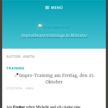
Zum
MENÜ
Inhalt
springen
Improtheatertrainings in Münster
AUTOR:
ANITA
TRAINING
📍Impro-Training am Freitag, den 25.
Oktober
23/10/2024
Anita
Freitag
Am
geben Michelle und ich (Anita) eine