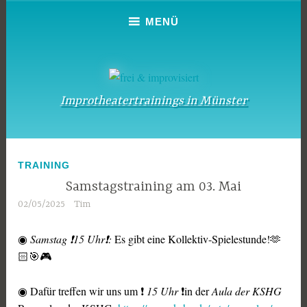
Zum
MENÜ
Inhalt
springen
Improtheatertrainings in Münster
TRAINING
Samstagstraining am 03. Mai
02/05/2025
Tim
◉
Samstag ❗15 Uhr❗:
Es gibt eine Kollektiv-Spielestunde!🫶
🏻🎯🎮
◉ Dafür treffen wir uns um ❗
15 Uhr
❗in der
Aula der KSHG