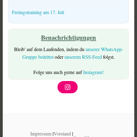
Freitagstraining am 17. Juli
Benachrichtigungen
Bleib' auf dem Laufenden, indem du
unserer WhatsApp-
Gruppe beitrittst
oder
unserem RSS-Feed
folgst.
Folge uns auch gerne auf
Instagram!
I
n
s
t
a
g
r
a
m
Impressum
|
Vorstand
|