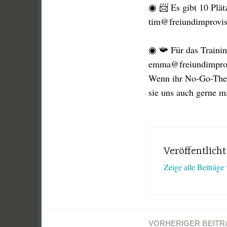
◉ 📨 Es gibt 10 Plät
tim@freiundimprovis
◉ 📯 Für das Trainin
emma@freiundimprovis
Wenn ihr No-Go-Theme
sie uns auch gerne mi
Veröffentlich
Zeige alle Beiträge
VORHERIGER BEITR