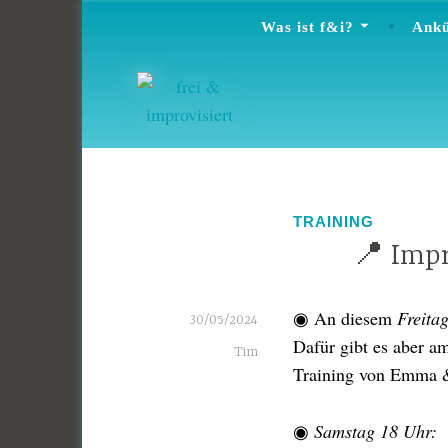
Zum
Was ist f&i?
Ankü
Inhalt
springen
TRAINING
📍 Imp
◉ An diesem
Freita
30/05/2024
Dafür gibt es aber a
Tim
Training von Emma &
◉
Samstag 18 Uhr: