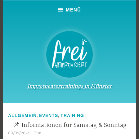
Zum
MENÜ
Inhalt
springen
Improtheatertrainings in Münster
,
,
ALLGEMEIN
EVENTS
TRAINING
📌 Informationen für Samstag & Sonntag
09/05/2024
Tim